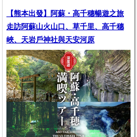
【熊本出發】阿蘇・高千穗暢遊之旅
走訪阿蘇山火山口、草千里、高千穗
峽、天岩戶神社與天安河原