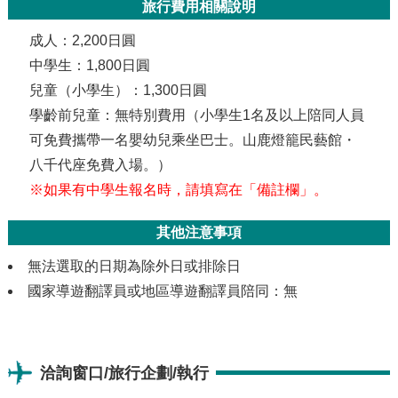
旅行費用相關說明
成人：2,200日圓
中學生：1,800日圓
兒童（小學生）：1,300日圓
學齡前兒童：無特別費用（小學生1名及以上陪同人員
可免費攜帶一名嬰幼兒乘坐巴士。山鹿燈籠民藝館・
八千代座免費入場。）
※如果有中學生報名時，請填寫在「備註欄」。
其他注意事項
無法選取的日期為除外日或排除日
國家導遊翻譯員或地區導遊翻譯員陪同：無
洽詢窗口/旅行企劃/執行