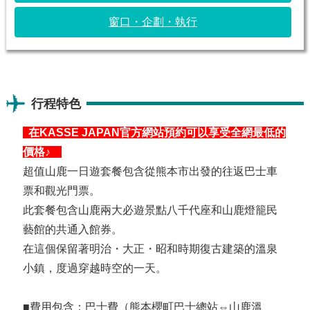
窗口・企劃・執行
行程特色
在KASSE JAPAN官方網站預約可以享受全網最低的
價格♪
超值山鹿一日遊套餐包含從熊本市出發的往返巴士車
票和觀光門票。
此套餐包含山鹿兩大必遊景點八千代座和山鹿燈籠民
藝館的共通入館券。
在這個保留著明治・大正・昭和時期復古建築的溫泉
小鎮，度過穿越時空的一天。
■費用包含：巴士費（熊本櫻町巴士總站⇔山鹿溫