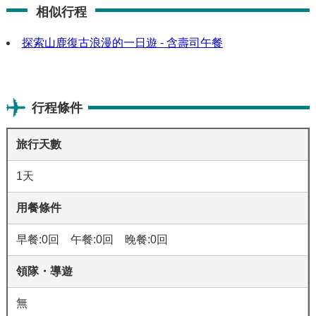
相似行程
探索山鹿復古浪漫的一日遊 - 含壽司午餐
行程條件
旅行天數
1天
用餐條件
早餐:0回 午餐:0回 晚餐:0回
領隊・導遊
無