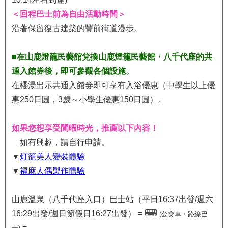
＜回程巴士前為自由活動時間＞
沿著保留復古建築的豐前街道漫步。
■在山鹿燈籠民藝館兌換山鹿燈籠民藝館・八千代座的共
通入館券後，即可參觀各個設施。
在櫻湯出示共通入館券即可享有入浴優惠（中學生以上優
惠250日圓，3歲～小學生優惠150日圓）。
如果您想享受閒暇時光，推薦以下內容！
如有興趣，請自行申請。
▼
灯籠美人變裝體驗
▼
福麻人偶製作體驗
山鹿溫泉（八千代座入口）巴士站（平日16:37出發/週六
16:29出發/週日節假日16:27出發） =
(公交車・路線巴
=