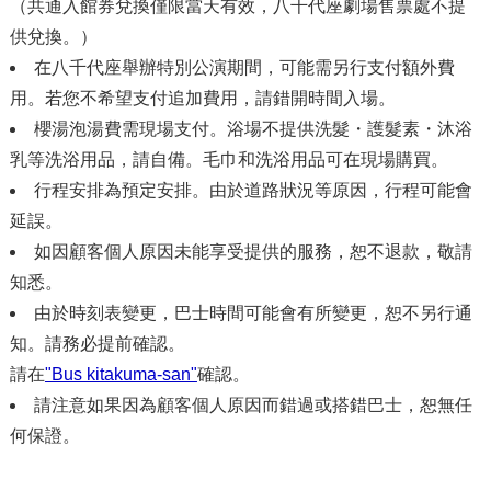
（共通入館券兌換僅限當天有效，八千代座劇場售票處不提
供兌換。）
在八千代座舉辦特別公演期間，可能需另行支付額外費
用。若您不希望支付追加費用，請錯開時間入場。
櫻湯泡湯費需現場支付。浴場不提供洗髮・護髮素・沐浴
乳等洗浴用品，請自備。毛巾和洗浴用品可在現場購買。
行程安排為預定安排。由於道路狀況等原因，行程可能會
延誤。
如因顧客個人原因未能享受提供的服務，恕不退款，敬請
知悉。
由於時刻表變更，巴士時間可能會有所變更，恕不另行通
知。請務必提前確認。
請在
"Bus kitakuma-san"
確認。
請注意如果因為顧客個人原因而錯過或搭錯巴士，恕無任
何保證。