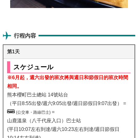
行程內容
第1天
スケジュール
※6月起，週六出發的班次將與週日和節假日的班次時間
相同。
熊本櫻町巴士總站 14號站台
（平日8:55出發/週六9:05出發/週日節假日9:07出發） =
=
(公交車・路線巴士)
山鹿溫泉（八千代座入口）巴士站
(平日10:07左右到達/週六10:23左右到達/週日節假日
10:14左右到達)