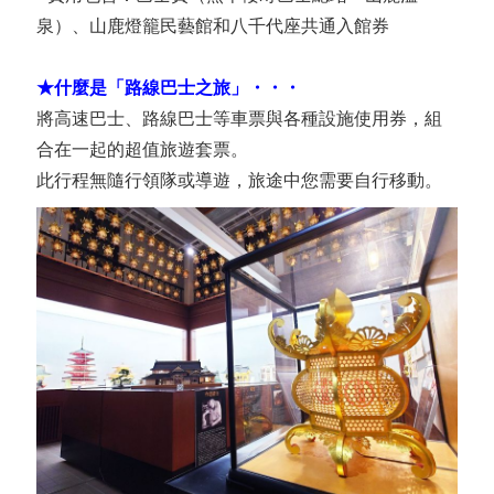
泉）、山鹿燈籠民藝館和八千代座共通入館券
★什麼是「路線巴士之旅」・・・
將高速巴士、路線巴士等車票與各種設施使用券，組
合在一起的超值旅遊套票。
此行程無隨行領隊或導遊，旅途中您需要自行移動。