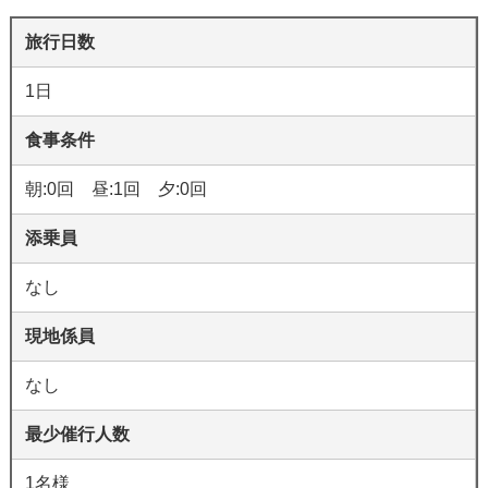
旅行日数
1日
食事条件
朝:0回 昼:1回 夕:0回
添乗員
なし
現地係員
なし
最少催行人数
1名様