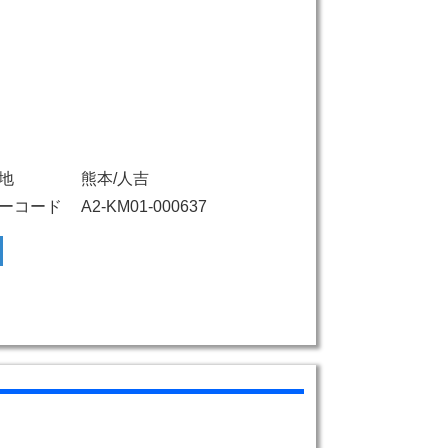
地
熊本/人吉
ーコード
A2-KM01-000637