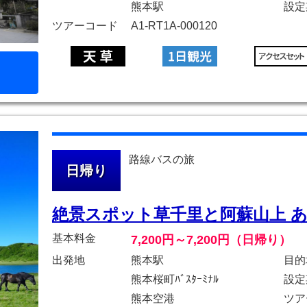
熊本駅
設定
ツアーコード
A1-RT1A-000120
路線バスの旅
日帰り
絶景スポット草千里と阿蘇山上 
基本料金
7,200円～7,200円（日帰り）
出発地
熊本駅
目的
熊本桜町ﾊﾞｽﾀｰﾐﾅﾙ
設定
熊本空港
ツア