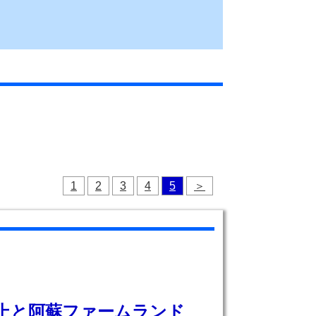
1
2
3
4
5
＞
上と阿蘇ファームランド