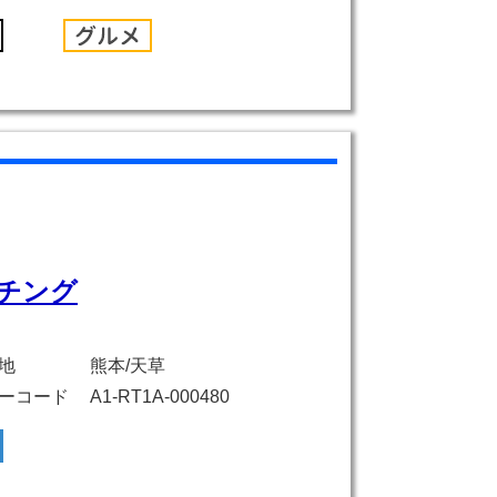
チング
地
熊本/天草
ーコード
A1-RT1A-000480