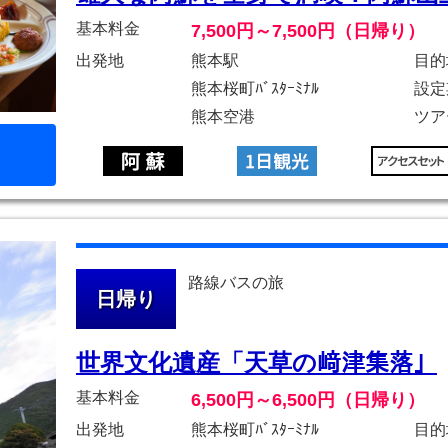
基本料金
7,500円～7,500円（日帰り）
出発地
熊本駅
目的
熊本桜町ﾊﾞｽﾀｰﾐﾅﾙ
設定
熊本空港
ツア
路線バスの旅
日帰り
世界文化遺産「天草の﨑津集落」
基本料金
6,500円～6,500円（日帰り）
出発地
熊本桜町ﾊﾞｽﾀｰﾐﾅﾙ
目的