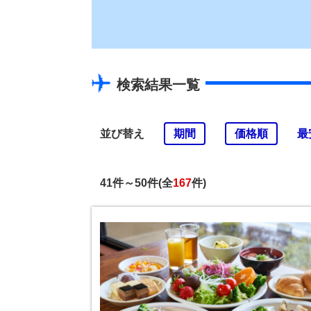
検索結果一覧
並び替え
期間
価格順
最
41件～50件(全
167
件)