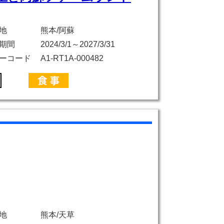
地
熊本/阿蘇
期間
2024/3/1～2027/3/31
ーコード
A1-RT1A-000482
地
熊本/天草