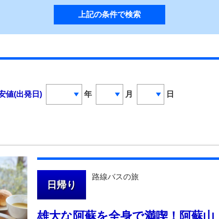
安値(出発日)
年
月
日
路線バスの旅
日帰り
雄大な阿蘇を全身で満喫！阿蘇山