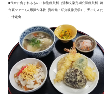
■代金に含まれるもの：特別鑑賞料（清和文楽定期公演鑑賞料+舞
台裏ツアー+人形操作体験+資料館・紹介映像見学）、天ぷら＆だ
ご汁定食