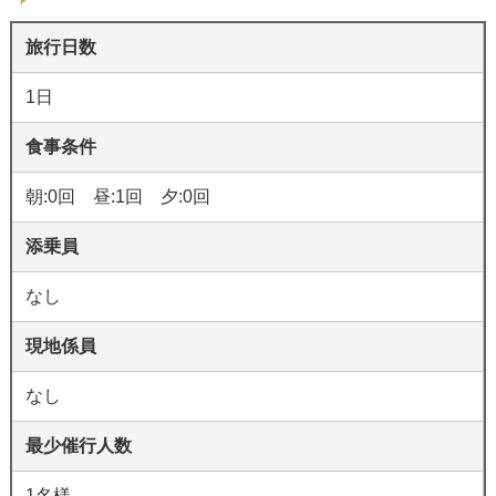
旅行日数
1日
食事条件
朝:0回 昼:1回 夕:0回
添乗員
なし
現地係員
なし
最少催行人数
1名様