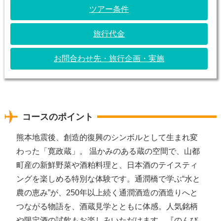
ツアー条件
旅行代金
お問合わせ先・旅行企画・実施
コースのポイント
熊本地震後、創造的復興のシンボルとして生まれ変
わった「寛政蔵」。 温かみのある蔵の空間で、山都
町産の新鮮野菜や酒粕料理と、日本酒のテイスティ
ングを楽しめる特別な体験です。通潤橋で学ぶ“水と
農の恵み”が、250年以上続く通潤酒造の酒造りへと
つながる物語を、酒蔵見学とともに体感。人気銘柄
や限定酒の試飲もお楽しみいただけます。『のんび